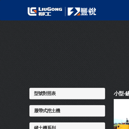
小型-
型號對照表
履帶式挖土機
鏟土機系列