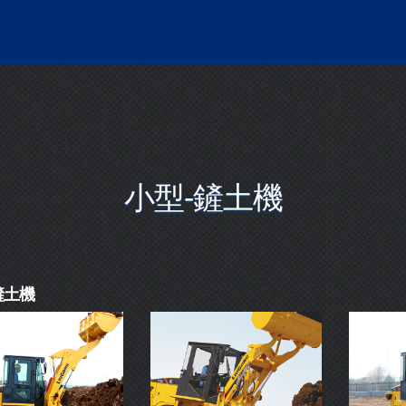
小型-鏟土機
鏟土機