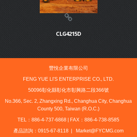
CLG4215D
豐悅企業有限公司
FENG YUE LI'S ENTERPRISE CO., LTD.
50096
彰化縣彰化市彰興路二段
366
號
No.366, Sec. 2, Zhangxing Rd., Changhua City, Changhua
County 500, Taiwan (R.O.C.)
TEL
：
886-4-737-6868 | FAX
：
886-4-738-8585
產品諮詢：
0915-67-8118 |
Market@FYCMG.com