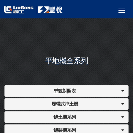
平地機全系列
型號對照表
履帶式挖土機
鏟土機系列
鏟裝機系列