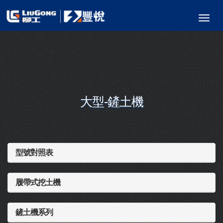
大型-鏟土機
型號對照表
履帶式挖土機
鏟土機系列