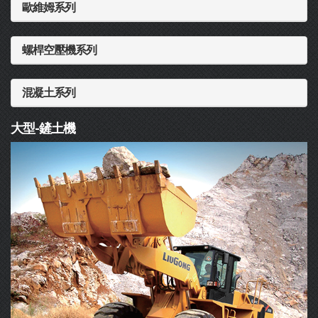
歐維姆系列
螺桿空壓機系列
混凝土系列
大型-鏟土機